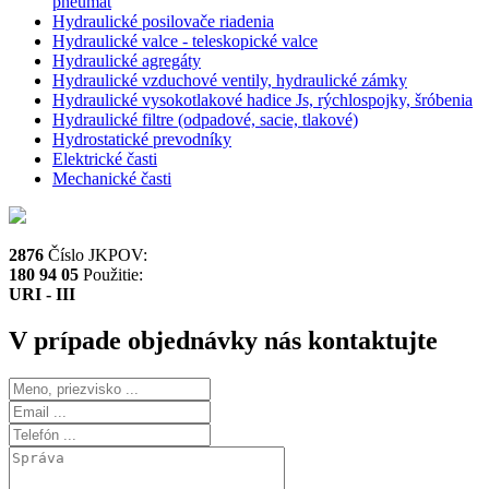
pneumat
Hydraulické posilovače riadenia
Hydraulické valce - teleskopické valce
Hydraulické agregáty
Hydraulické vzduchové ventily, hydraulické zámky
Hydraulické vysokotlakové hadice Js, rýchlospojky, šróbenia
Hydraulické filtre (odpadové, sacie, tlakové)
Hydrostatické prevodníky
Elektrické časti
Mechanické časti
2876
Číslo JKPOV:
180 94 05
Použitie:
URI - III
V prípade objednávky nás kontaktujte