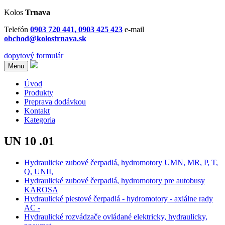
Kolos
Trnava
Telefón
0903 720 441, 0903 425 423
e-mail
obchod@kolostrnava.sk
dopytový formulár
Menu
Úvod
Produkty
Preprava dodávkou
Kontakt
Kategoria
UN 10 .01
Hydraulicke zubové čerpadlá, hydromotory UMN, MR, P, T,
Q, UNII,
Hydraulické zubové čerpadlá, hydromotory pre autobusy
KAROSA
Hydraulické piestové čerpadlá - hydromotory - axiálne rady
AC -
Hydraulické rozvádzače ovládané elektricky, hydraulicky,