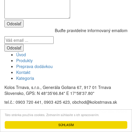
Buďte pravidelne informovaný emailom
Úvod
Produkty
Preprava dodávkou
Kontakt
Kategoria
Kolos Trnava, s.r.o., Generála Goliana 67, 917 01 Trnava
Slovensko, GPS: N 48°35'66.84" E 17°58'37.80"
tel.č.: 0903 720 441, 0903 425 423, obchod@kolostrnava.sk
Kolos
Trnava
Vytvorilo
vizion
Táto stránka používa cookies. Zotrvaním súhlasíte s ich spracovaním.
SÚHLASÍM