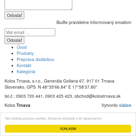
Buďte pravidelne informovaný emailom
Úvod
Produkty
Preprava dodávkou
Kontakt
Kategoria
Kolos Trnava, s.r.o., Generála Goliana 67, 917 01 Trnava
Slovensko, GPS: N 48°35'66.84" E 17°58'37.80"
tel.č.: 0903 720 441, 0903 425 423, obchod@kolostrnava.sk
Kolos
Trnava
Vytvorilo
vizion
Táto stránka používa cookies. Zotrvaním súhlasíte s ich spracovaním.
SÚHLASÍM