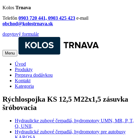
Kolos
Trnava
Telefón
0903 720 441, 0903 425 423
e-mail
obchod@kolostrnava.sk
dopytový formulár
Menu
Úvod
Produkty
Preprava dodávkou
Kontakt
Kategoria
Rýchlospojka KS 12,5 M22x1,5 zásuvka
šróbovacia
Hydraulicke zubové čerpadlá, hydromotory UMN, MR, P, T,
Q, UNII,
Hydraulické zubové čerpadlá, hydromotory pre autobusy
KAROSA