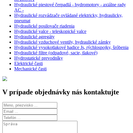
Hydraulické piestové čerpadlá - hydromotory - axiálne rady
AC -
Hydraulické rozvádzače ovládané elektricky, hydraulicky,
pneumat
Hydraulické posilovače riadenia
Hydraulické valce - teleskopické valce
Hydraulické agregáty
Hydraulické vzduchové ventily, hydraulické zámky
Hydraulické vysokotlakové hadice Js, rýchlospojky, šróbenia
Hydraulické filtre (odpadové, sacie, tlakové)
Hydrostatické prevodníky
Elektrické časti
Mechanické časti
V prípade objednávky nás kontaktujte