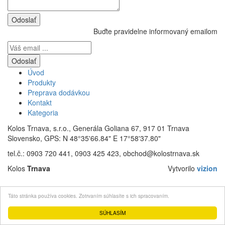
Buďte pravidelne informovaný emailom
Úvod
Produkty
Preprava dodávkou
Kontakt
Kategoria
Kolos Trnava, s.r.o., Generála Goliana 67, 917 01 Trnava
Slovensko, GPS: N 48°35'66.84" E 17°58'37.80"
tel.č.: 0903 720 441, 0903 425 423, obchod@kolostrnava.sk
Kolos
Trnava
Vytvorilo
vizion
Táto stránka používa cookies. Zotrvaním súhlasíte s ich spracovaním.
SÚHLASÍM